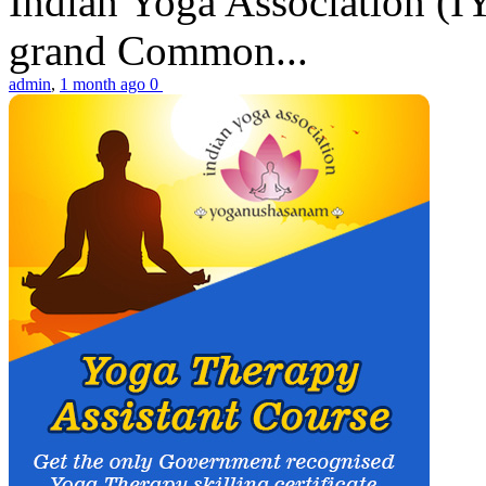
Indian Yoga Association (IY
grand Common...
admin
,
1 month ago
0