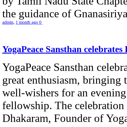
by Tamil Nadu State Chapt
the guidance of Gnanasiriya
admin
,
1 month ago
0
YogaPeace Sansthan celebrates
YogaPeace Sansthan celebr
great enthusiasm, bringing 
well-wishers for an evening 
fellowship. The celebrati
Dhakaram, Founder of Yog