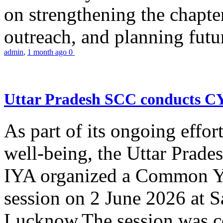
on strengthening the chapter
outreach, and planning futur
admin
,
1 month ago
0
Uttar Pradesh SCC conducts 
As part of its ongoing effor
well-being, the Uttar Prade
IYA organized a Common Yo
session on 2 June 2026 at 
Lucknow.The session was co