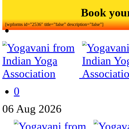
Book you
[wpforms id=”2536″ title=”false” description=”false”]
0
06
Aug
2026