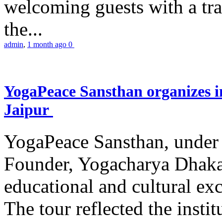
welcoming guests with a trad
the...
admin
,
1 month ago
0
YogaPeace Sansthan organizes in
Jaipur
YogaPeace Sansthan, under t
Founder, Yogacharya Dhakar
educational and cultural excu
The tour reflected the inst