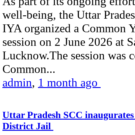
As part of its ongoing effor
well-being, the Uttar Prade
IYA organized a Common Yo
session on 2 June 2026 at 
Lucknow.The session was co
Common...
admin
,
1 month ago
Uttar Pradesh SCC inaugurate
District Jail