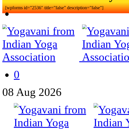
[wpforms id=”2536″ title=”false” description=”false”]
0
08
Aug
2026