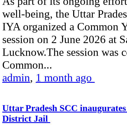
As part of its ongoing effor
well-being, the Uttar Prade
IYA organized a Common Yo
session on 2 June 2026 at 
Lucknow.The session was co
Common...
admin
,
1 month ago
Uttar Pradesh SCC inaugurate
District Jail