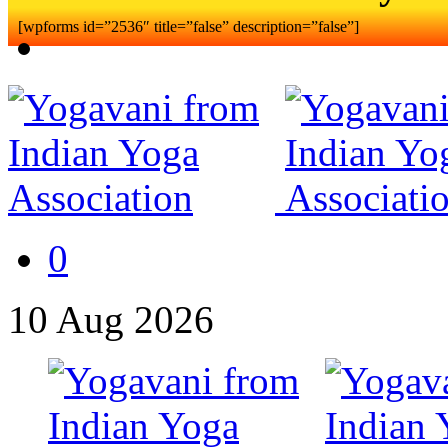
[wpforms id=”2536″ title=”false” description=”false”]
0
10
Aug
2026