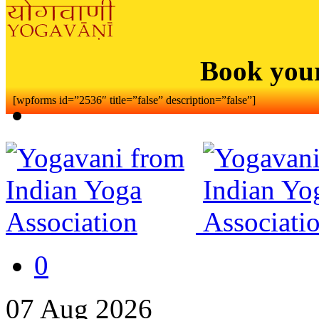
Book you
[wpforms id=”2536″ title=”false” description=”false”]
0
07
Aug
2026