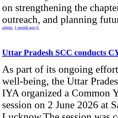
on strengthening the chapter
outreach, and planning futur
admin
,
1 month ago
0
Uttar Pradesh SCC conducts 
As part of its ongoing effor
well-being, the Uttar Prade
IYA organized a Common Yo
session on 2 June 2026 at 
Lucknow.The session was co