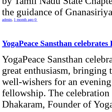
by Tamil Nadu State Chapt
the guidance of Gnanasiriya
admin
,
1 month ago
0
YogaPeace Sansthan celebrates
YogaPeace Sansthan celebr
great enthusiasm, bringing 
well-wishers for an evening 
fellowship. The celebrati
Dhakaram, Founder of Yog