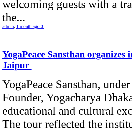
welcoming guests with a trad
the...
admin
,
1 month ago
0
YogaPeace Sansthan organizes in
Jaipur
YogaPeace Sansthan, under t
Founder, Yogacharya Dhakar
educational and cultural excu
The tour reflected the inst