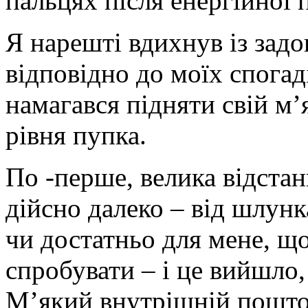
пальцях після енергійної 
Я нарешті вдихнув із задо
відповідно до моїх спогад
намагався підняти свій м’
рівня пупка.
По -перше, велика відстан
дійсно далеко – від шлунка
чи достатньо для мене, щ
спробувати – і це вийшло,
М’який внутрішній пошто