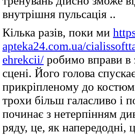
тренувань дійсно зможе ві
внутрішня пульсація ..
Кілька разів, поки ми
https
apteka24.com.ua/cialissoftt
ehrekcii/
робимо вправи в 
сцені. Його голова спускає
прикріпленому до костюма
трохи більш галасливо і 
починає з нетерпінням ди
ряду, це, як напередодні, 