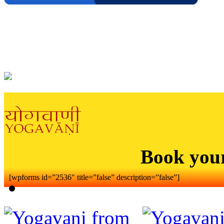
Book you
[wpforms id=”2536″ title=”false” description=”false”]