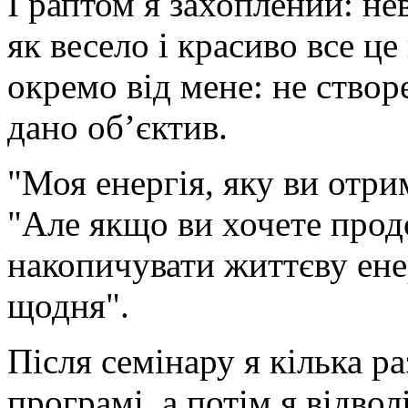
І раптом я захоплений: не
як весело і красиво все ц
окремо від мене: не створ
дано об’єктив.
"Моя енергія, яку ви отри
"Але якщо ви хочете прод
накопичувати життєву ене
щодня".
Після семінару я кілька р
програмі, а потім я відвол