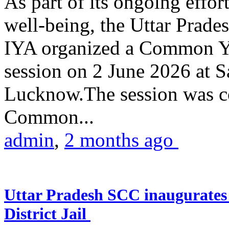
As part of its ongoing effor
well-being, the Uttar Prade
IYA organized a Common Yo
session on 2 June 2026 at 
Lucknow.The session was co
Common...
admin
,
2 months ago
Uttar Pradesh SCC inaugurate
District Jail