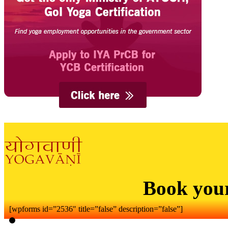
Book you
[wpforms id=”2536″ title=”false” description=”false”]