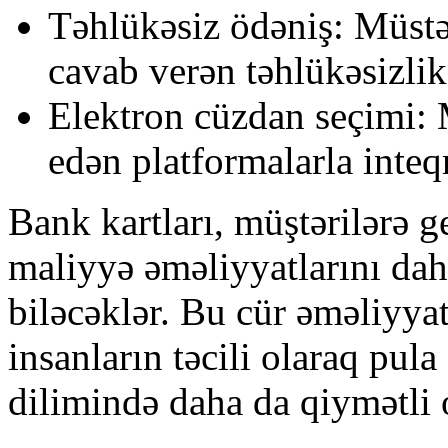
Təhlükəsiz ödəniş: Müstəq
cavab verən təhlükəsizlik 
Elektron cüzdan seçimi: M
edən platformalarla inteq
Bank kartları, müştərilərə g
maliyyə əməliyyatlarını daha
biləcəklər. Bu cür əməliyya
insanların təcili olaraq pul
dilimində daha da qiymətli 