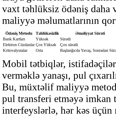
vaxt təhlüksiz ödəniş daha v
maliyyə məlumatlarının qor
Ödəniş Metodu
Təhlükəsizlik
Əməliyyat Sürəti
Bank Kartları
Yüksək
Sürətli
Elektron Cüzdanlar
Çox Yüksək
Çox sürətli
Kritovalyutalar
Orta
Başlanğıcda Yavaş, Sonradan Sürə
Mobil tətbiqlər, istifadəçilə
verməklə yanaşı, pul çıxarıl
Bu, müxtəlif maliyyə metodl
pul transferi etməyə imkan t
interfeyslərlə, hər kəs üçün 