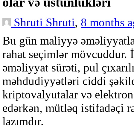
olar və üstünlükləri
Shruti Shruti
,
8 months 
Bu gün maliyyə əməliyyatla
rahat seçimlər mövcuddur. 
əməliyyat sürəti, pul çıxarı
məhdudiyyətləri ciddi şəkild
kriptovalyutalar və elektro
edərkən, mütləq istifadəçi r
lazımdır.