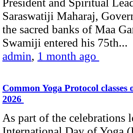
President and Spiritual L
Saraswatiji Maharaj, Gove
the sacred banks of Maa Ga
Swamiji entered his 75th...
admin
,
1 month ago
Common Yoga Protocol classes
2026
As part of the celebrations 
International Day of Yoga