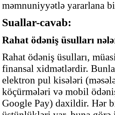
məmnuniyyətlə yararlana bi
Suallar-cavab:
Rahat ödəniş üsulları nələ
Rahat ödəniş üsulları, müas
finansal xidmətlərdir. Bunlar
elektron pul kisələri (məsəl
köçürmələri və mobil ödəniş
Google Pay) daxildir. Hər 
üstünlükləri var, buna görə 