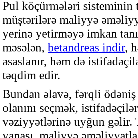
Pul köçürmələri sisteminin t
müştərilərə maliyyə əməliyya
yerinə yetirməyə imkan tanı
məsələn,
betandreas indir
, 
əsaslanır, həm də istifadəçi
təqdim edir.
Bundan əlavə, fərqli ödəniş
olanını seçmək, istifadəçilər
vəziyyətlərinə uyğun gəlir. 
yanaşı, maliyyə əməliyyatla