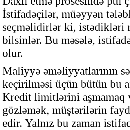
Daxil etmə prosesində pul ç
İstifadəçilər, müəyyən tələ
seçməlidirlər ki, istədikləri
bilsinlər. Bu məsələ, istifad
olur.
Maliyyə əməliyyatlarının sə
keçirilməsi üçün bütün bu a
Kredit limitlərini aşmamaq v
gözləmək, müştərilərin fayd
edir. Yalnız bu zaman istif