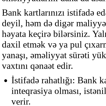
Bank kartlarınızı istifadə e
deyil, həm də digər maliyyə 
həyata keçirə bilərsiniz. Yal
daxil etmək və ya pul çıx
yanaşı, əməliyyat sürəti yük
vaxtını qənaət edir.
İstifadə rahatlığı: Bank ka
inteqrasiya olması, istə
verir.