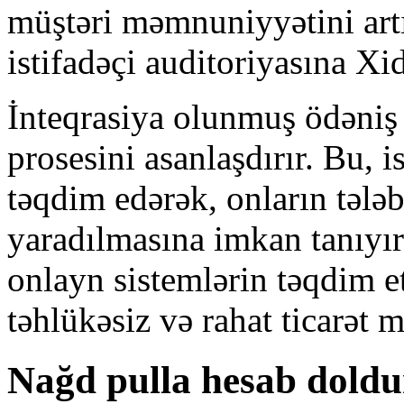
müştəri məmnuniyyətini artı
istifadəçi auditoriyasına Xi
İnteqrasiya olunmuş ödəniş 
prosesini asanlaşdırır. Bu, 
təqdim edərək, onların tələ
yaradılmasına imkan tanıyır.
onlayn sistemlərin təqdim e
təhlükəsiz və rahat ticarət 
Nağd pulla hesab dold