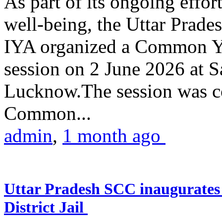
As part of its ongoing effor
well-being, the Uttar Prade
IYA organized a Common Yo
session on 2 June 2026 at 
Lucknow.The session was co
Common...
admin
,
1 month ago
Uttar Pradesh SCC inaugurate
District Jail