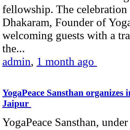
fellowship. The celebrati
Dhakaram, Founder of Yog
welcoming guests with a trad
the...
admin
,
1 month ago
YogaPeace Sansthan organizes in
Jaipur
YogaPeace Sansthan, under t