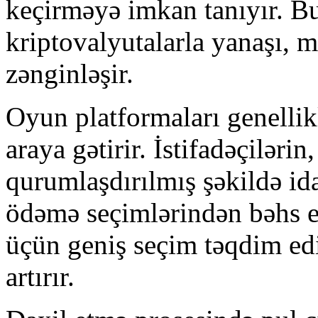
keçirməyə imkan tanıyır. Bu 
kriptovalyutalarla yanaşı, mü
zənginləşir.
Oyun platformaları genellikl
araya gətirir. İstifadəçiləri
qurumlaşdırılmış şəkildə id
ödəmə seçimlərindən bəhs et
üçün geniş seçim təqdim ed
artırır.