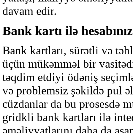
davam edir.
Bank kartı ilə hesabını
Bank kartları, sürətli və tə
üçün mükəmməl bir vasitədir
təqdim etdiyi ödəniş seçimlə
və problemsiz şəkildə pul əl
cüzdanlar da bu prosesdə m
gridkli bank kartları ilə int
əməliyyatlarını daha da asan