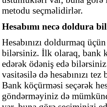
metodu seçməlidirlər.
Hesabımı necə doldura bi
Hesabınızı doldurmaq üçün b
bilərsiniz. İlk olaraq, bank 
edərək ödəniş edə bilərsiniz
vasitəsilə də hesabınızı tez 
Bank köçürməsi seçərək he
göndərməyiniz də mümkündür
var, buna görə seçiminizi e