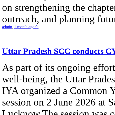
on strengthening the chapter
outreach, and planning futur
admin
,
1 month ago
0
Uttar Pradesh SCC conducts 
As part of its ongoing effor
well-being, the Uttar Prade
IYA organized a Common Yo
session on 2 June 2026 at 
Lucknow.The session was co