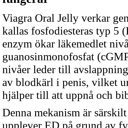
Viagra Oral Jelly verkar g
kallas fosfodiesteras typ 5
enzym ökar läkemedlet nivå
guanosinmonofosfat (cGMP
nivåer leder till avslappnin
av blodkärl i penis, vilket 
hjälper till att uppnå och bi
Denna mekanism är särskilt 
upplever ED på grund av fy