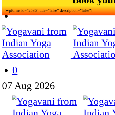
[wpforms id=”2536″ title=”false” description=”false”]
0
07
Aug
2026