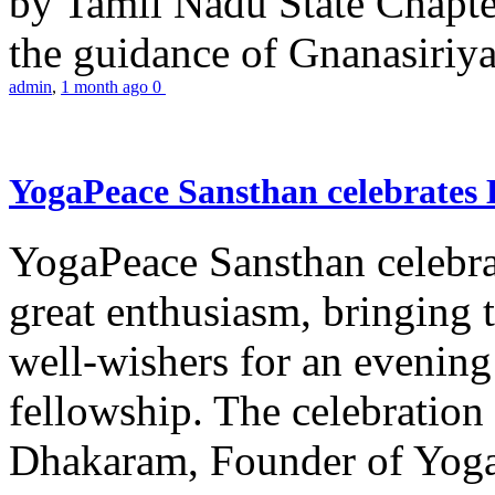
by Tamil Nadu State Chapt
the guidance of Gnanasiriya
admin
,
1 month ago
0
YogaPeace Sansthan celebrates
YogaPeace Sansthan celebr
great enthusiasm, bringing 
well-wishers for an evening 
fellowship. The celebrati
Dhakaram, Founder of Yog