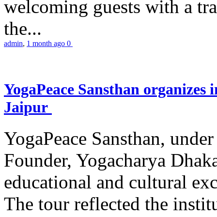
welcoming guests with a trad
the...
admin
,
1 month ago
0
YogaPeace Sansthan organizes in
Jaipur
YogaPeace Sansthan, under t
Founder, Yogacharya Dhakar
educational and cultural excu
The tour reflected the inst