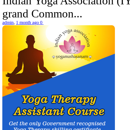
Indian Yoga Association (IY
grand Common...
admin
,
1 month ago
0