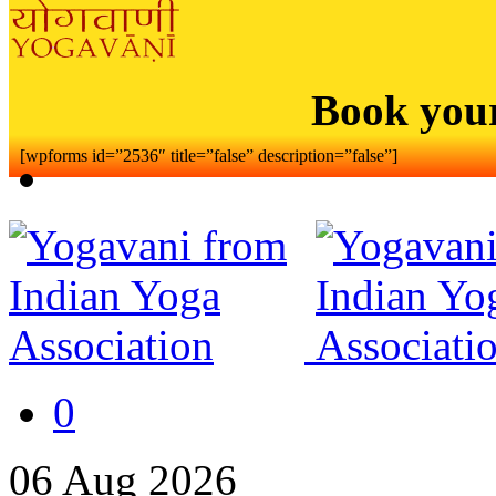
Book you
[wpforms id=”2536″ title=”false” description=”false”]
0
06
Aug
2026