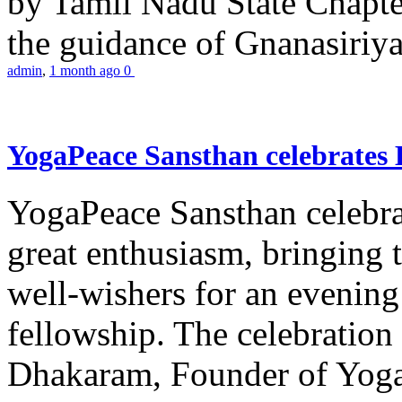
by Tamil Nadu State Chapt
the guidance of Gnanasiriya
admin
,
1 month ago
0
YogaPeace Sansthan celebrates
YogaPeace Sansthan celebr
great enthusiasm, bringing 
well-wishers for an evening 
fellowship. The celebrati
Dhakaram, Founder of Yog