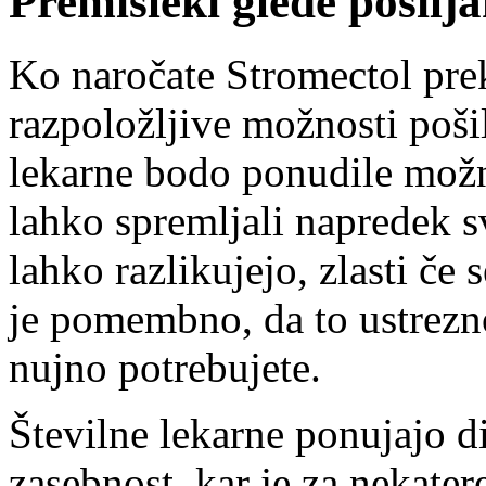
Premisleki glede pošilja
Ko naročate Stromectol prek
razpoložljive možnosti pošil
lekarne bodo ponudile možno
lahko spremljali napredek s
lahko razlikujejo, zlasti če 
je pomembno, da to ustrezno 
nujno potrebujete.
Številne lekarne ponujajo d
zasebnost, kar je za nekat