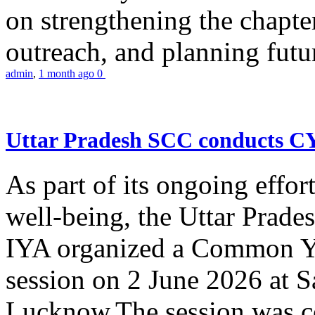
on strengthening the chapter
outreach, and planning futur
admin
,
1 month ago
0
Uttar Pradesh SCC conducts 
As part of its ongoing effor
well-being, the Uttar Prade
IYA organized a Common Yo
session on 2 June 2026 at 
Lucknow.The session was co