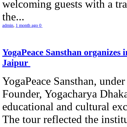
welcoming guests with a trad
the...
admin
,
1 month ago
0
YogaPeace Sansthan organizes in
Jaipur
YogaPeace Sansthan, under t
Founder, Yogacharya Dhakar
educational and cultural excu
The tour reflected the inst