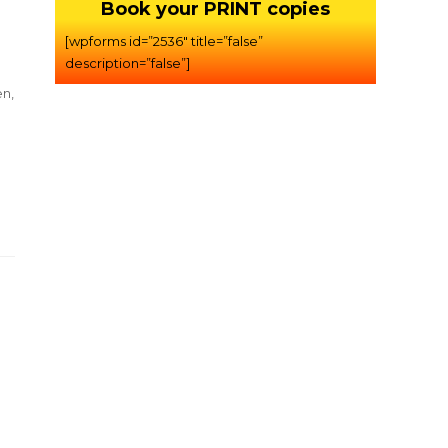
Book your PRINT copies
[wpforms id=”2536″ title=”false”
description=”false”]
en,