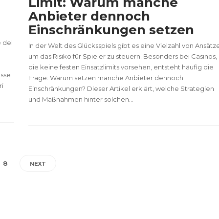
Limit: Warum manche
Anbieter dennoch
Einschränkungen setzen
e del
In der Welt des Glücksspiels gibt es eine Vielzahl von Ansätz
um das Risiko für Spieler zu steuern. Besonders bei Casinos,
die keine festen Einsatzlimits vorsehen, entsteht häufig die
esse
Frage: Warum setzen manche Anbieter dennoch
ri
Einschränkungen? Dieser Artikel erklärt, welche Strategien
und Maßnahmen hinter solchen...
8
NEXT