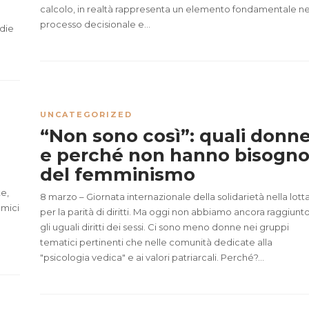
calcolo, in realtà rappresenta un elemento fondamentale ne
processo decisionale e...
die
UNCATEGORIZED
“Non sono così”: quali donn
e perché non hanno bisogn
del femminismo
te,
8 marzo – Giornata internazionale della solidarietà nella lott
amici
per la parità di diritti. Ma oggi non abbiamo ancora raggiunt
gli uguali diritti dei sessi. Ci sono meno donne nei gruppi
tematici pertinenti che nelle comunità dedicate alla
"psicologia vedica" e ai valori patriarcali. Perché?...