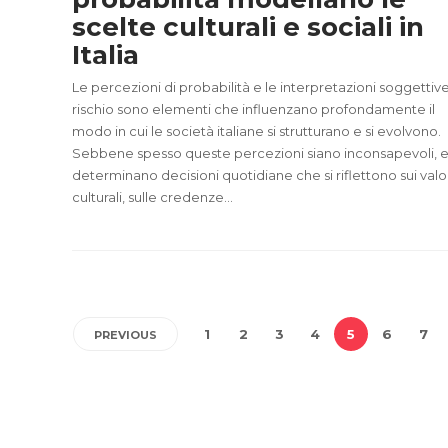
scelte culturali e sociali in
Italia
Le percezioni di probabilità e le interpretazioni soggettiv
rischio sono elementi che influenzano profondamente il
modo in cui le società italiane si strutturano e si evolvono.
Sebbene spesso queste percezioni siano inconsapevoli, 
determinano decisioni quotidiane che si riflettono sui valo
culturali, sulle credenze...
1
2
3
4
5
6
7
PREVIOUS