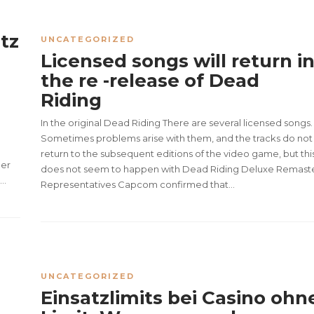
tz
UNCATEGORIZED
Licensed songs will return i
the re -release of Dead
Riding
n
In the original Dead Riding There are several licensed songs.
Sometimes problems arise with them, and the tracks do not
return to the subsequent editions of the video game, but thi
der
does not seem to happen with Dead Riding Deluxe Remaste
..
Representatives Capcom confirmed that...
UNCATEGORIZED
Einsatzlimits bei Casino ohn