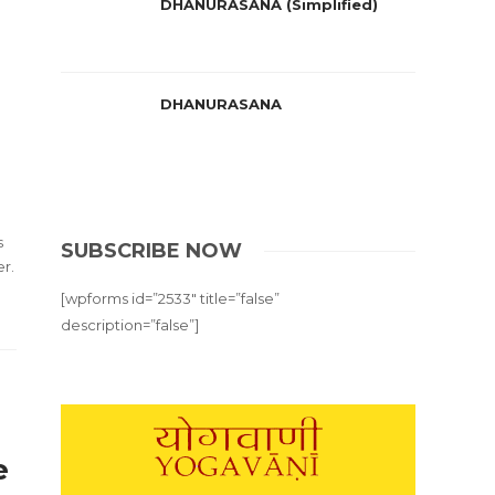
DHANURASANA (Simplified)
n
DHANURASANA
s
SUBSCRIBE NOW
r.
[wpforms id=”2533″ title=”false”
description=”false”]
e