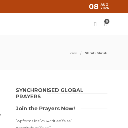
08
AUG
2026
0
Home
Shruti Shruti
SYNCHRONISED GLOBAL
PRAYERS
Join the Prayers Now!
e
[wpforms id=”2534″ title=”false”
description=”false”]