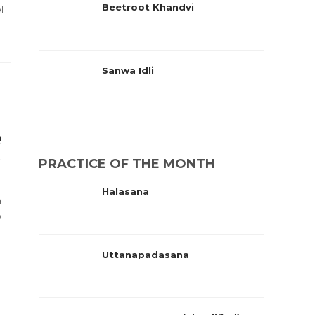
Beetroot Khandvi
l
Sanwa Idli
e
o
PRACTICE OF THE MONTH
Halasana
a
o
Uttanapadasana