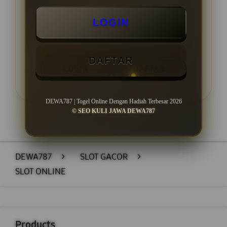
Minimal Wede Rp 50.000
LOGIN
DAFTAR
LOGIN
DAFTAR
DEWA787 | Togel Online Dengan Hadiah Terbesar 2026
© SEO KULI JAWA DEWA787
Layer Popup Close
DEWA787
>
SLOT GACOR
>
SLOT ONLINE
Buka
Footer Navigation
Products