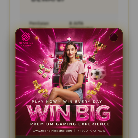
Penilaian
8 JUTA
Member
PENGGUNA
Minimal Depo
10.000
Layanan Pelanggan
24/7
Platform
SLOT GACOR
PROMOSI SPESIAL
BONUS MEMBER BARU 300%
Minimal Depo Rp. 10.000