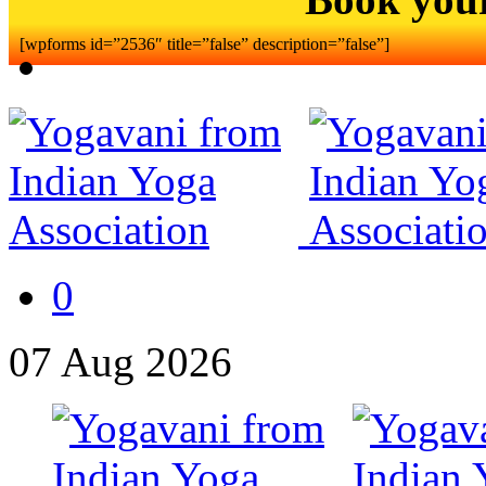
[wpforms id=”2536″ title=”false” description=”false”]
0
07
Aug
2026