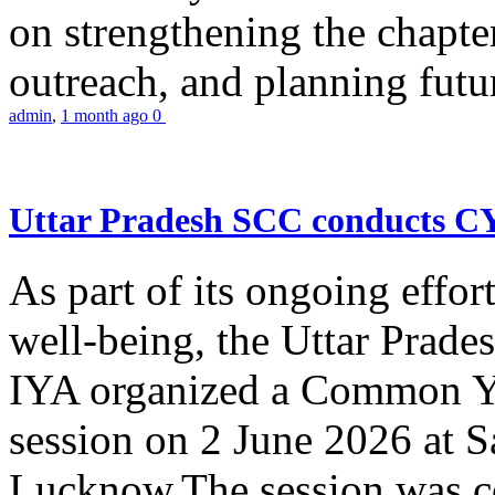
on strengthening the chapter
outreach, and planning futur
admin
,
1 month ago
0
Uttar Pradesh SCC conducts 
As part of its ongoing effor
well-being, the Uttar Prade
IYA organized a Common Yo
session on 2 June 2026 at 
Lucknow.The session was co