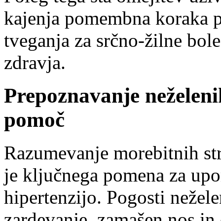
kajenja pomembna koraka p
tveganja za srčno-žilne bole
zdravja.
Prepoznavanje neželenih
pomoč
Razumevanje morebitnih st
je ključnega pomena za upora
hipertenzijo. Pogosti nežele
zardevanje, zamašen nos in 