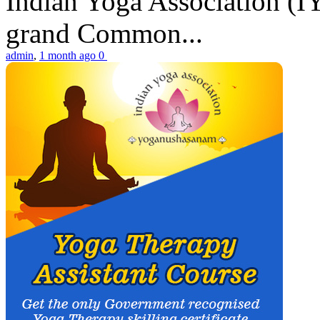
Indian Yoga Association (IY
grand Common...
admin
,
1 month ago
0