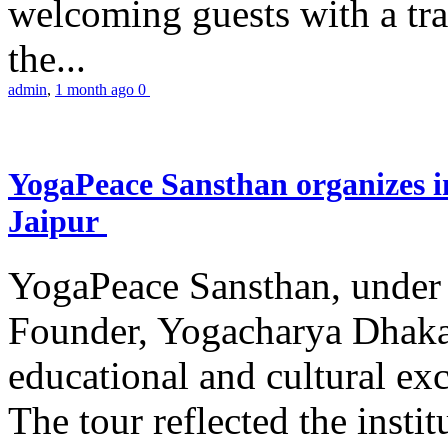
welcoming guests with a trad
the...
admin
,
1 month ago
0
YogaPeace Sansthan organizes in
Jaipur
YogaPeace Sansthan, under t
Founder, Yogacharya Dhakar
educational and cultural excu
The tour reflected the inst