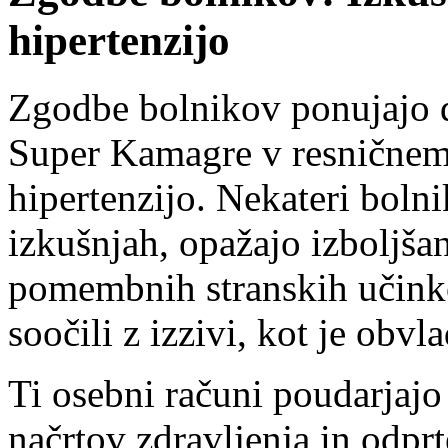
hipertenzijo
Zgodbe bolnikov ponujajo 
Super Kamagre v resničnem
hipertenzijo. Nekateri bolni
izkušnjah, opažajo izboljša
pomembnih stranskih učink
soočili z izzivi, kot je obv
Ti osebni računi poudarjajo
načrtov zdravljenja in odprt