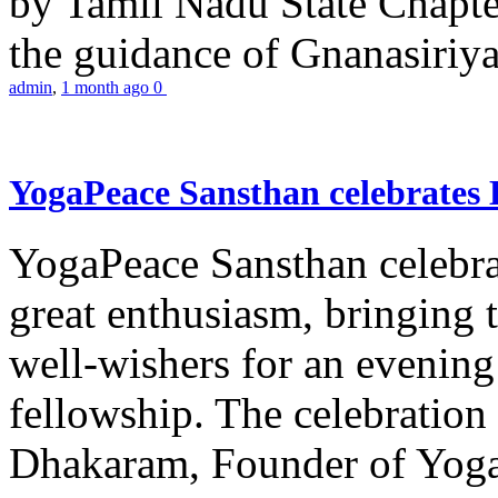
by Tamil Nadu State Chapt
the guidance of Gnanasiriya
admin
,
1 month ago
0
YogaPeace Sansthan celebrates
YogaPeace Sansthan celebr
great enthusiasm, bringing 
well-wishers for an evening 
fellowship. The celebrati
Dhakaram, Founder of Yog