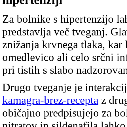
Za bolnike s hipertenzijo 
predstavlja več tveganj. Gl
znižanja krvnega tlaka, kar
omedlevico ali celo srčni in
pri tistih s slabo nadzorova
Drugo tveganje je interakci
kamagra-brez-recepta
z drug
običajno predpisujejo za bo
nitratov in sildenafila lah