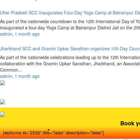
Uttar Pradesh SCC inaugurates Four-Day Yoga Camp at Balrampur Dist
As part of the nationwide countdown to the 12th International Day of 
inaugurated a four-day Yoga Camp at Balrampur District Jail on the 20
admin
,
1 month ago
Jharkhand SCC and Gramin Upkar Sansthan organizes 100-Day Coun
As part of the nationwide celebrations leading up to the 12th Internat
collaboration with the Gramin Upkar Sansthan, Jharkhand, an Associate
Common...
admin
,
1 month ago
Book y
[wpforms id=”2536″ title=”false” description=”false”]