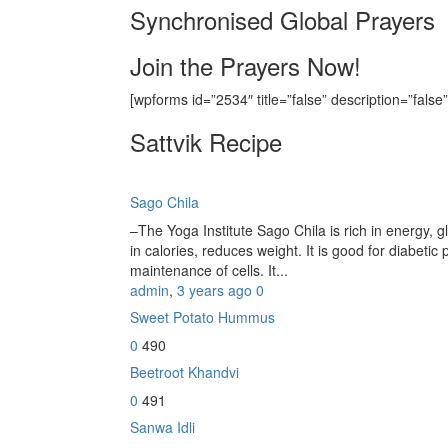
Synchronised Global Prayers
Join the Prayers Now!
[wpforms id=”2534″ title=”false” description=”false”
Sattvik Recipe
Sago Chila
–The Yoga Institute Sago Chila is rich in energy, glu
in calories, reduces weight. It is good for diabetic 
maintenance of cells. It...
admin
,
3 years ago
0
Sweet Potato Hummus
0
490
Beetroot Khandvi
0
491
Sanwa Idli