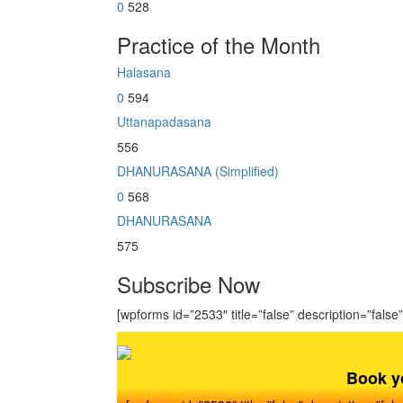
0
528
Practice of the Month
Halasana
0
594
Uttanapadasana
556
DHANURASANA (Simplified)
0
568
DHANURASANA
575
Subscribe Now
[wpforms id=”2533″ title=”false” description=”false”
Book y