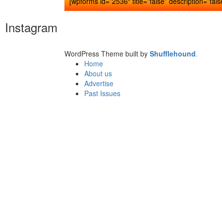
[wpforms id=”2536″ title=”false” description=”fals
Instagram
WordPress Theme built by
Shufflehound
.
Home
About us
Advertise
Past Issues