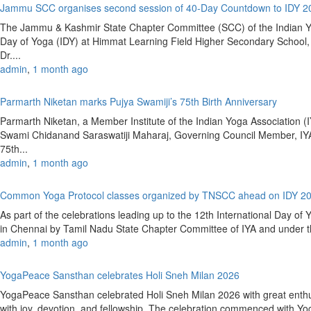
Jammu SCC organises second session of 40-Day Countdown to IDY 
The Jammu & Kashmir State Chapter Committee (SCC) of the Indian Yoga
Day of Yoga (IDY) at Himmat Learning Field Higher Secondary Schoo
Dr....
admin
,
1 month ago
Parmarth Niketan marks Pujya Swamiji’s 75th Birth Anniversary
Parmarth Niketan, a Member Institute of the Indian Yoga Association (IY
Swami Chidanand Saraswatiji Maharaj, Governing Council Member, IYA
75th...
admin
,
1 month ago
Common Yoga Protocol classes organized by TNSCC ahead on IDY 2
As part of the celebrations leading up to the 12th International Day 
in Chennai by Tamil Nadu State Chapter Committee of IYA and under the
admin
,
1 month ago
YogaPeace Sansthan celebrates Holi Sneh Milan 2026
YogaPeace Sansthan celebrated Holi Sneh Milan 2026 with great enthus
with joy, devotion, and fellowship. The celebration commenced with