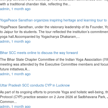
with a traditional chandan tilak, reflecting the...
admin
,
1 month ago
YogaPeace Sansthan organizes inspiring heritage and learning tour to
YogaPeace Sansthan, under the visionary leadership of its Founder, Y
to Jaipur for its students. The tour reflected the institution’s commitm
yoga hall.Accompanied by Yogacharya Dhakaram,...
admin
,
1 month ago
Bihar SCC meets online to discuss the way forward
The Bihar State Chapter Committee of the Indian Yoga Association (
meeting was attended by the Executive Committee members and focused
future initiatives.A...
admin
,
1 month ago
Uttar Pradesh SCC conducts CYP in Lucknow
As part of its ongoing efforts to promote Yoga and holistic well-bein
Protocol (CYP) practice session on 2 June 2026 at Sadbhavana Park,
Common...
admin
,
1 month ago