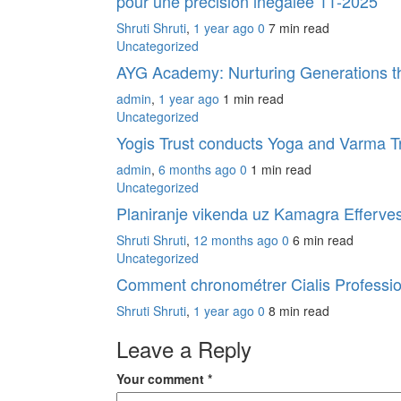
pour une précision inégalée 11-2025
Shruti Shruti
,
1 year ago
0
7 min
read
Uncategorized
AYG Academy: Nurturing Generations 
admin
,
1 year ago
1 min
read
Uncategorized
Yogis Trust conducts Yoga and Varma
admin
,
6 months ago
0
1 min
read
Uncategorized
Planiranje vikenda uz Kamagra Effervesc
Shruti Shruti
,
12 months ago
0
6 min
read
Uncategorized
Comment chronométrer Cialis Profession
Shruti Shruti
,
1 year ago
0
8 min
read
Leave a Reply
Your comment
*