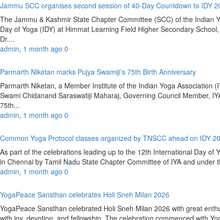
Jammu SCC organises second session of 40-Day Countdown to IDY 
The Jammu & Kashmir State Chapter Committee (SCC) of the Indian Yoga
Day of Yoga (IDY) at Himmat Learning Field Higher Secondary Schoo
Dr....
admin
,
1 month ago
0
Parmarth Niketan marks Pujya Swamiji’s 75th Birth Anniversary
Parmarth Niketan, a Member Institute of the Indian Yoga Association (IY
Swami Chidanand Saraswatiji Maharaj, Governing Council Member, IYA
75th...
admin
,
1 month ago
0
Common Yoga Protocol classes organized by TNSCC ahead on IDY 2
As part of the celebrations leading up to the 12th International Day 
in Chennai by Tamil Nadu State Chapter Committee of IYA and under the
admin
,
1 month ago
0
YogaPeace Sansthan celebrates Holi Sneh Milan 2026
YogaPeace Sansthan celebrated Holi Sneh Milan 2026 with great enthus
with joy, devotion, and fellowship. The celebration commenced with