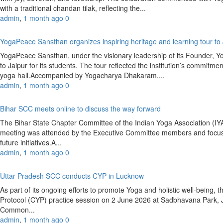
with a traditional chandan tilak, reflecting the...
admin
,
1 month ago
0
YogaPeace Sansthan organizes inspiring heritage and learning tour to
YogaPeace Sansthan, under the visionary leadership of its Founder, Y
to Jaipur for its students. The tour reflected the institution’s commitm
yoga hall.Accompanied by Yogacharya Dhakaram,...
admin
,
1 month ago
0
Bihar SCC meets online to discuss the way forward
The Bihar State Chapter Committee of the Indian Yoga Association (
meeting was attended by the Executive Committee members and focused
future initiatives.A...
admin
,
1 month ago
0
Uttar Pradesh SCC conducts CYP in Lucknow
As part of its ongoing efforts to promote Yoga and holistic well-bein
Protocol (CYP) practice session on 2 June 2026 at Sadbhavana Park,
Common...
admin
,
1 month ago
0