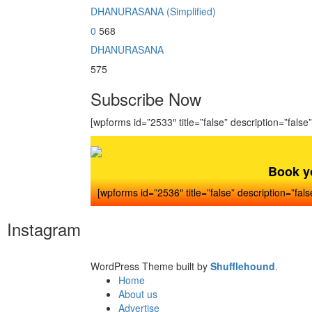
DHANURASANA (Simplified)
0
568
DHANURASANA
575
Subscribe Now
[wpforms id=”2533″ title=”false” description=”false”
Book y
[wpforms id=”2536″ title=”false” description=”fals
Instagram
WordPress Theme built by
Shufflehound
.
Home
About us
Advertise