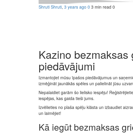
Shruti Shruti
,
3 years ago
0
3 min
read
0
Kazino bezmaksas gr
piedāvājumi
Izmantojiet mūsu īpašos piedāvājumus un saņemie
izmēģināt jaunākās spēles un palielināt jūsu uzvar
Nepalaidiet garām šo lielisko iespēju! Reģistrēji
iespējas, kas gaida tieši jums.
Izvēlieties no plaša spēļu klāsta un izbaudiet aizr
un laimējiet!
Kā iegūt bezmaksas gri