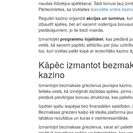
naudas līdzekļus spēlēšanai. Šādi bonusi ļauj izm
Pārliecinieties, ka izvēlaties
licencētie online kazin
Regulāri kazino organizē
akcijas un turnīrus
, ku
izbaudīt spēles, bet arī saņemt noderīgus bonusus
piedāvājumiem, jo tie bieži mainās.
Izmantojiet
programmu lojalitātei
, kas piedāvā pa
veids, kā saņemt papildu atlīdzību par jūsu uzticī
tos, kuri izvēlas palikt kopā ar iecienītāko kazino i
Kāpēc izmantot bezmak
kazino
Izmantojot bezmaksas griezienus jaunajos kazino, 
lielisks veids, kā izmēģināt dažādas spēles, pirms
piedāvā pievilcīgas bonusu struktūras, kas palielin
Izpētiet spēļu iespējas bez finansiālām saistībām,
Bezmaksas griezieni kalpo kā ideāla platforma jaun
labākos rezultātus un kuras ir visinteresantākās.
Izmantojot bezmaksas griezienus, varat arī paliel
piedāvā inovatīvas spēles un tehnoloģijas, kas va