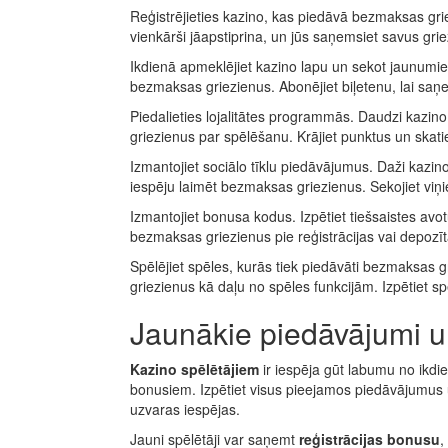
Reģistrējieties kazino, kas piedāvā bezmaksas grie
vienkārši jāapstiprina, un jūs saņemsiet savus grie
Ikdienā apmeklējiet kazino lapu un sekot jaunumiem
bezmaksas griezienus. Abonējiet biļetenu, lai sa
Piedalieties lojalitātes programmās. Daudzi kazin
griezienus par spēlēšanu. Krājiet punktus un skatie
Izmantojiet sociālo tīklu piedāvājumus. Daži kazino
iespēju laimēt bezmaksas griezienus. Sekojiet viņie
Izmantojiet bonusa kodus. Izpētiet tiešsaistes av
bezmaksas griezienus pie reģistrācijas vai depozī
Spēlējiet spēles, kurās tiek piedāvāti bezmaksas g
griezienus kā daļu no spēles funkcijām. Izpētiet sp
Jaunākie piedāvājumi u
Kazino spēlētājiem
ir iespēja gūt labumu no ikdi
bonusiem. Izpētiet visus pieejamos piedāvājumus un 
uzvaras iespējas.
Jauni spēlētāji var saņemt
reģistrācijas bonusu
,