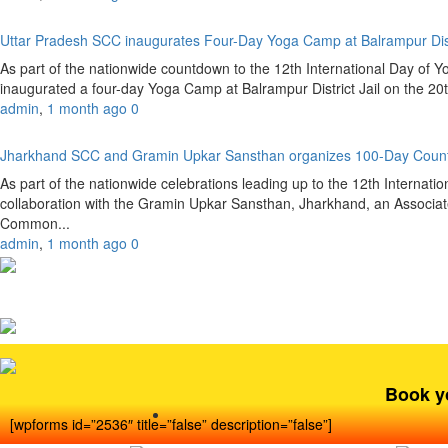
Uttar Pradesh SCC inaugurates Four-Day Yoga Camp at Balrampur Dist
As part of the nationwide countdown to the 12th International Day of 
inaugurated a four-day Yoga Camp at Balrampur District Jail on the 20
admin
,
1 month ago
0
Jharkhand SCC and Gramin Upkar Sansthan organizes 100-Day Coun
As part of the nationwide celebrations leading up to the 12th Internat
collaboration with the Gramin Upkar Sansthan, Jharkhand, an Associate
Common...
admin
,
1 month ago
0
Book y
[wpforms id=”2536″ title=”false” description=”false”]