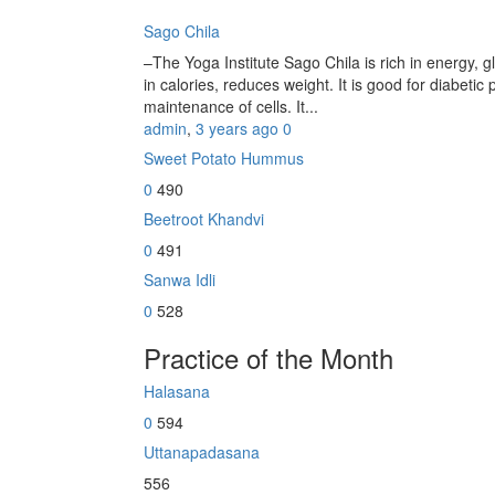
Sago Chila
–The Yoga Institute Sago Chila is rich in energy, glu
in calories, reduces weight. It is good for diabetic 
maintenance of cells. It...
admin
,
3 years ago
0
Sweet Potato Hummus
0
490
Beetroot Khandvi
0
491
Sanwa Idli
0
528
Practice of the Month
Halasana
0
594
Uttanapadasana
556